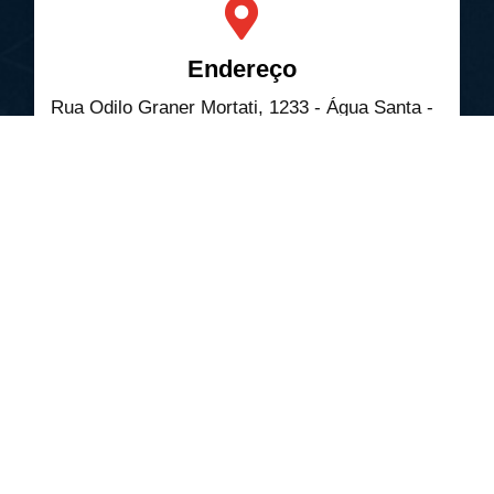
Endereço
Rua Odilo Graner Mortati, 1233 - Água Santa -
CEP 13413-653 - Uninorte II
Telefones
(19) 3402-5699